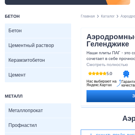
БЕТОН
Главная
Каталог
Аэродр
Бетон
Аэродромные
Геленджике
Цементный раствор
Наши плиты ПАГ - это 
сочетает в себе прочнос
Керамзитобетон
использования. Благода
Смотреть полностью
материалам высокого ка
5.0
Цемент
обеспечивают безопасно
взлете самолетов. Не у
Нас выбирают на
Гарант
Яндекс.Картах
качеств
свою инфраструктуру и
аэродрома с помощью 
МЕТАЛЛ
Металлопрокат
Аэ
Профнастил