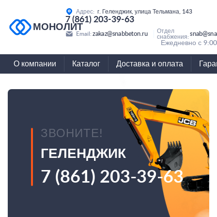
Адрес:
г. Геленджик, улица Тельмана, 143
7 (861) 203-39-63
МОНОЛИТ
Отдел
zakaz@snabbeton.ru
snab@sna
Email:
снабжения:
Ежедневно с 9:00
О компании
Каталог
Доставка и оплата
Гара
ЗВОНИТЕ!
ГЕЛЕНДЖИК
7 (861) 203-39-63