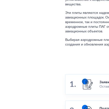
вещества.
Эти плиты являются наде
авиационных площадок. Он
временное, так и постоянн
аэродромные плиты ПАГ об
авиационных объектов.
Выбирая аэродромные плит
создания и обновления аэ
Заяв
Остав
Подт