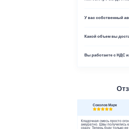
У вас собственный а
Какой объем вы доста
Вы работаете с НДС и
Отз
Соколов Марк
Кладочная смесь просто огон
аккуратно. Швы получились к
сразу. Теперь буду только е