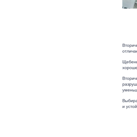
Вторич
отлича
Щебень
хороше
Вторич
разруш
уменьш
Выбира
и усто