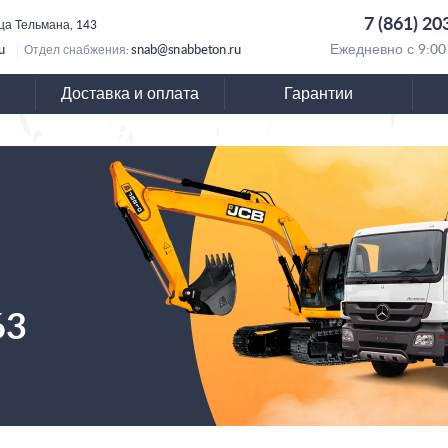
7 (861) 20
ица Тельмана, 143
u
snab@snabbeton.ru
Ежедневно с 9:00
Отдел снабжения:
Доставка и оплата
Гарантии
63