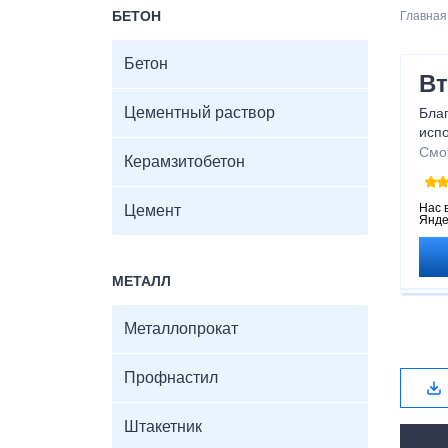
БЕТОН
Главная
Бетон
Вт
Цементный раствор
Бла
испо
в л
Смо
Керамзитобетон
пол
реа
Нас 
Цемент
Янде
МЕТАЛЛ
Металлопрокат
Профнастил
Штакетник