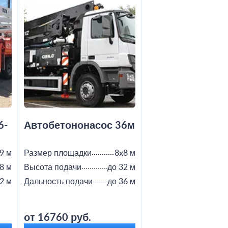
6-
Автобетононасос 36м
Автобетононас
9 м
Размер площадки
8x8 м
Размер площадки
8 м
Высота подачи
до 32 м
Высота подачи
2 м
Дальность подачи
до 36 м
Дальность подачи
от 16760 руб.
от 18800 руб.