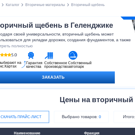
Каталог
Вторичные материалы
Вторичный щебень
оричный щебень в Геленджике
годаря своей универсальности, вторичный щебень может
льзоваться для укладки дорожек, создания фундаментов, а также
андшафтном дизайне. Приобретая у нас вторичный щебень, вы
треть полностью
учаете надежный и экономичный материал, который поможет вам
5.0
лизовать любые строительные задачи.
выбирают на
Гарантия
Собственное
Собственный
кс.Картах
качества
производство
автопарк
ЗАКАЗАТЬ
Цены на вторичный
Выбрано товаров:
Итого
СКАЧАТЬ ПРАЙС-ЛИСТ
0
Наименование
Фракция