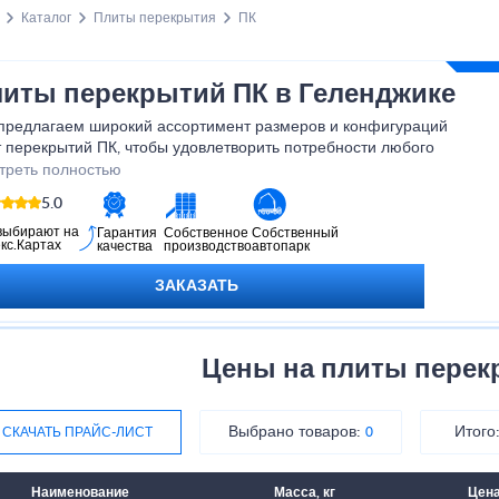
Каталог
Плиты перекрытия
ПК
иты перекрытий ПК в Геленджике
предлагаем широкий ассортимент размеров и конфигураций
 перекрытий ПК, чтобы удовлетворить потребности любого
кта. Наша команда экспертов всегда готова помочь вам выбрать
треть полностью
имальное решение и предоставить профессиональную
5.0
ультацию. Не упустите возможность улучшить качество и
ежность вашего строительного проекта с нашими бетонными
выбирают на
Гарантия
Собственное
Собственный
кс.Картах
качества
производство
автопарк
ами перекрытий ПК. Свяжитесь с нами сегодня, чтобы получить
олнительную информацию и сделать заказ. Мы гарантируем
ЗАКАЗАТЬ
кое качество продукции и отличное обслуживание!
Цены на плиты перек
Выбрано товаров:
Итого
СКАЧАТЬ ПРАЙС-ЛИСТ
0
Наименование
Масса, кг
Цена