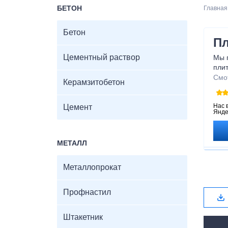
БЕТОН
Главная
Бетон
Пл
Цементный раствор
Мы 
плит
прое
Смо
Керамзитобетон
опт
конс
над
Нас 
Цемент
Янде
плит
доп
высо
МЕТАЛЛ
Металлопрокат
Профнастил
Штакетник