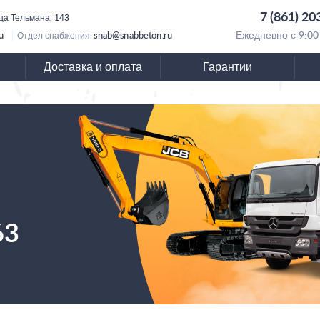
7 (861) 20
ица Тельмана, 143
u
snab@snabbeton.ru
Ежедневно с 9:00
Отдел снабжения:
Доставка и оплата
Гарантии
63