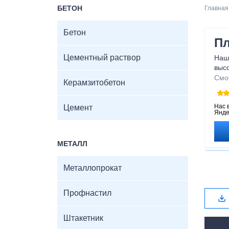
БЕТОН
Главная
Бетон
Пл
Цементный раствор
Наш
высо
ста
Смо
Керамзитобетон
конф
Есл
про
Нас 
Цемент
Янде
идеа
пом
МЕТАЛЛ
Металлопрокат
Профнастил
Штакетник