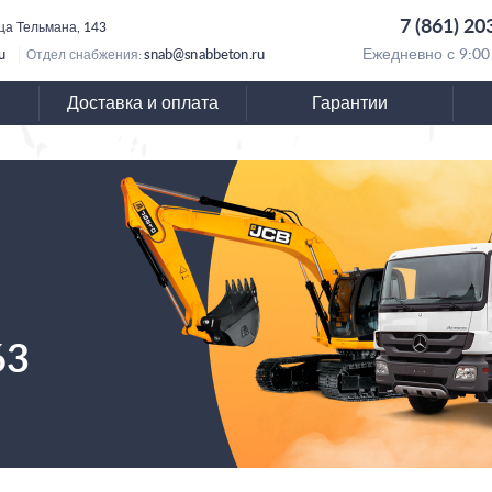
7 (861) 20
ица Тельмана, 143
u
snab@snabbeton.ru
Ежедневно с 9:00
Отдел снабжения:
Доставка и оплата
Гарантии
63