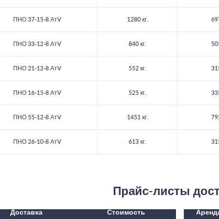
ПНО 37-15-8 АтV
1280 кг.
69
ПНО 33-12-8 АтV
840 кг.
50
ПНО 21-12-8 АтV
552 кг.
31
ПНО 16-15-8 АтV
525 кг.
33
ПНО 55-12-8 АтV
1451 кг.
79
ПНО 26-10-8 АтV
613 кг.
31
Прайс-листы дос
Доставка
Стоимость
Аренд