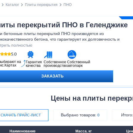
Каталог
Плиты перекрытия
ПНО
иты перекрытий ПНО в Геленджике
и бетонные плиты перекрытий ПНО производятся из
кокачественного бетона, что гарантирует их долговечность и
бильность. Мы предлагаем широкий ассортимент размеров и
треть полностью
игураций, чтобы удовлетворить потребности любого проекта.
5.0
и вы ищете надежное и эффективное решение для создания
чных перекрытий, то наши бетонные плиты перекрытий ПНО -
выбирают на
Гарантия
Собственное
Собственный
кс.Картах
качества
производство
автопарк
льный выбор. Обратитесь к нам сегодня, и наши специалисты
огут вам выбрать оптимальное решение для вашего проекта.
ЗАКАЗАТЬ
Цены на плиты перек
Выбрано товаров:
Итого
СКАЧАТЬ ПРАЙС-ЛИСТ
0
Наименование
Масса, кг
Цен