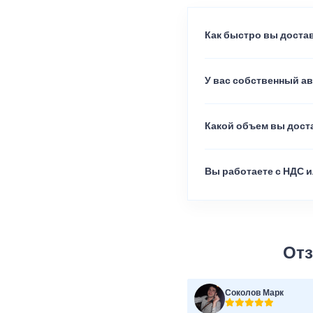
Как быстро вы достав
У вас собственный а
Какой объем вы доста
Вы работаете с НДС и
Отз
Соколов Марк