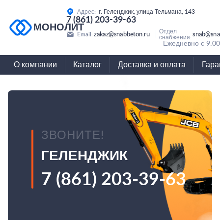
Адрес:
г. Геленджик, улица Тельмана, 143
7 (861) 203-39-63
МОНОЛИТ
Отдел
zakaz@snabbeton.ru
snab@sna
Email:
снабжения:
Ежедневно с 9:00
О компании
Каталог
Доставка и оплата
Гара
ЗВОНИТЕ!
ГЕЛЕНДЖИК
7 (861) 203-39-63