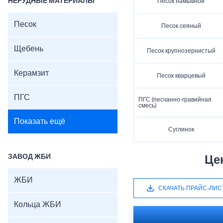
НЕРУДНЫЕ МАТЕРИАЛЫ
Песок намывной
Песок
Песок сеяный
Щебень
Песок крупнозернистый
Керамзит
Песок кварцевый
ПГС
ПГС (песчанно-гравийная
смесь)
Показать ещё
Суглинок
ЗАВОД ЖБИ
Це
ЖБИ
СКАЧАТЬ ПРАЙС-ЛИС
Кольца ЖБИ