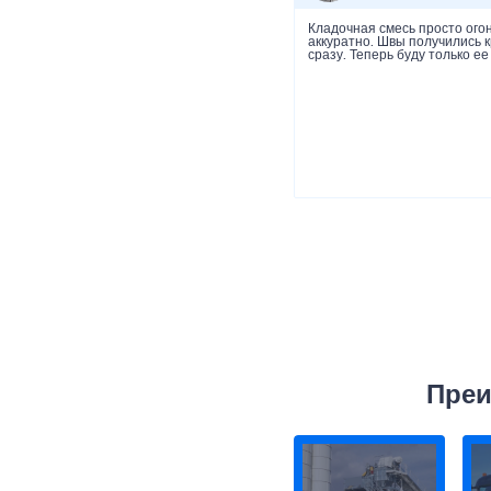
Кладочная смесь просто огон
аккуратно. Швы получились к
сразу. Теперь буду только е
строительства и ремонта. Це
рекомендую.
Преи