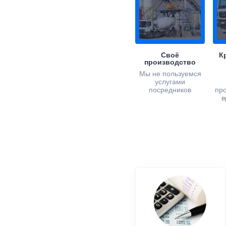
Своё
К
производство
Мы не пользуемся
услугами
посредников
пр
в