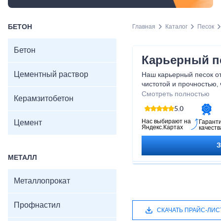
БЕТОН
Главная
Каталог
Песок
Бетон
Карьерный п
Цементный раствор
Наш карьерный песок от
чистотой и прочностью, 
надежность вашего стро
Смотреть полностью
Керамзитобетон
возможность приобрест
5.0
цене и создать идеальн
будущего строения.
Нас выбирают на
Цемент
Гарант
Яндекс.Картах
качеств
МЕТАЛЛ
Металлопрокат
Профнастил
СКАЧАТЬ ПРАЙС-ЛИС